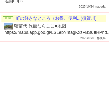
地図https:...
2025/10/24 nageda
町の好きなところ（お得、便利...(須賀川)
猪苗代 旅館ならここ■地図
https://maps.app.goo.gl/LSLebYnfagKxzFBS6■HPhtt..
2025/10/06 静楓亭
老人ホームや施設、介護全般に...(須賀川)
須賀川市 通所介護ならココ
■HPhttp://houshinkai.jp/office/tsukushi-tsumugi...
2025/07/29 つくしデイサービス紡
老人ホームや施設、介護全般に...(須賀川)
須賀川市 グループホームならココ
■HPhttp://houshinkai.jp/office/suzuran-akari...
2025/07/09 グループホームすずらんあかり